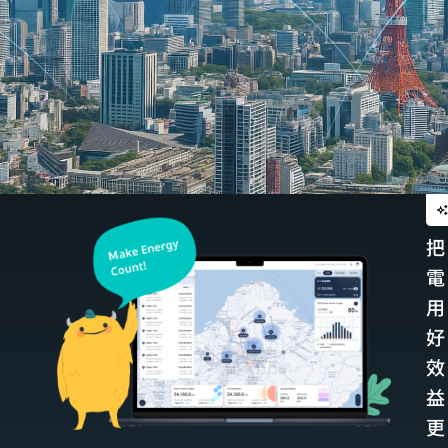
把
電
用
好
效
益
更