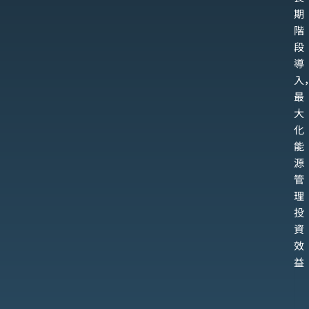
期
階
段
導
入
最
大
化
能
源
管
理
投
資
效
益