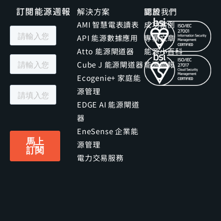
訂閱能源週報
解決方案
關於我們
認證
AMI 智慧電表讀表
成功案例
API 能源數據應用
專欄文章
Atto 能源閘道器
能源小百科
Cube J 能源閘道器
能源週報
Ecogenie+ 家庭能
源管理
EDGE AI 能源閘道
器
EneSense 企業能
源管理
電力交易服務