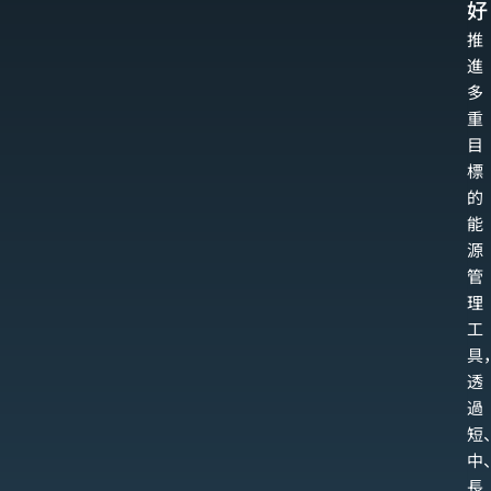
好
推
進
多
重
目
標
的
能
源
管
理
工
具
透
過
短
中
長