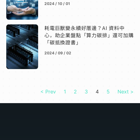
2024 / 10 / 01
耗電巨獸變永續好厝邊？AI 資料中
心，助企業盤點「算力碳排」還可加購
「碳抵換證書」
2024 / 09 / 02
< Prev
1
2
3
4
5
Next >