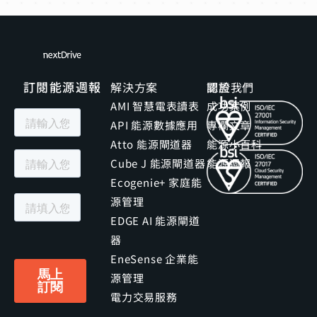
訂閱能源週報
解決方案
關於我們
認證
AMI 智慧電表讀表
成功案例
API 能源數據應用
專欄文章
Atto 能源閘道器
能源小百科
Cube J 能源閘道器
能源週報
Ecogenie+ 家庭能
源管理
EDGE AI 能源閘道
器
EneSense 企業能
源管理
電力交易服務