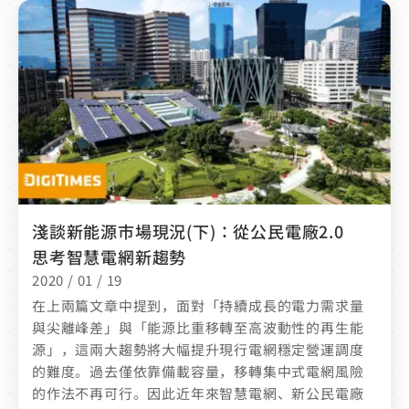
淺談新能源市場現況(下)：從公民電廠2.0
思考智慧電網新趨勢
2020 / 01 / 19
在上兩篇文章中提到，面對「持續成長的電力需求量
與尖離峰差」與「能源比重移轉至高波動性的再生能
源」，這兩大趨勢將大幅提升現行電網穩定營運調度
的難度。過去僅依靠備載容量，移轉集中式電網風險
的作法不再可行。因此近年來智慧電網、新公民電廠