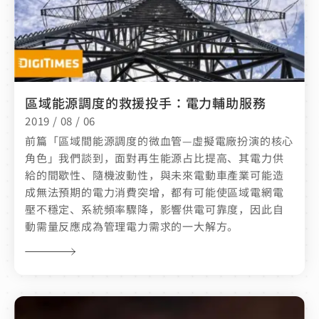
區域能源調度的救援投手：電力輔助服務
2019 / 08 / 06
前篇「區域間能源調度的微血管—虛擬電廠扮演的核心
角色」我們談到，面對再生能源占比提高、其電力供
給的間歇性、隨機波動性，與未來電動車產業可能造
成無法預期的電力消費突增，都有可能使區域電網電
壓不穩定、系統頻率驟降，影響供電可靠度，因此自
動需量反應成為管理電力需求的一大解方。