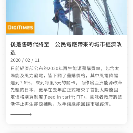
後躉售時代將至 公民電廠帶來的城市經濟改
造
2020 / 02 / 11
日前經濟部公布的2020年再生能源躉購費率，包含太
陽能及風力發電，皆下調了躉購價格，其中風電降幅
達到7.6%，來到每度5元的關卡。而作爲亞洲能源改革
先驅的日本，更早在去年底正式結束了首批太陽能固
定價格購買制度(Feed in tariff; FIT)，意味者政府將逐
漸停止再生能源補助，放手讓綠能回歸市場經濟。