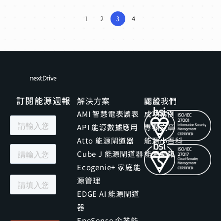
1
2
3
4
訂閱能源週報
解決方案
關於我們
認證
AMI 智慧電表讀表
成功案例
API 能源數據應用
專欄文章
Atto 能源閘道器
能源小百科
Cube J 能源閘道器
能源週報
Ecogenie+ 家庭能
源管理
EDGE AI 能源閘道
器
EneSense 企業能