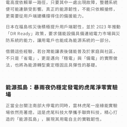
電高度依賴單一路徑，只要其中一處出現故障，整體系統
便可能連鎖受影響。真正的能源韌性，不能只依賴搶修，
更需要從用戶端建構撐得住的備援能力。
日本在福島核災後積極提升用戶端韌性，並於 2023 年推動
「DR Ready」政策，要求儲能設備具備連結電力市場與災
防系統的能力，讓用電戶也能成為能源系統的一部分。
借鏡這些經驗，若台灣能讓表後儲能普及於家庭與社區，
不只是「省電」，更是邁向「穩電」與「備電」的實際做
法，也將為能源轉型奠定穩固且具彈性的基礎。
能源孤島：暴雨夜仍穩定發電的虎尾淨零實驗
場
正當全台關注南部大停電的同時，雲林虎尾一座綠能實驗
場依然亮著燈。這是虎尾科技大學攜手聯齊科技，精心打
造的「能源孤島」，展現其用電自主的實戰韌性。