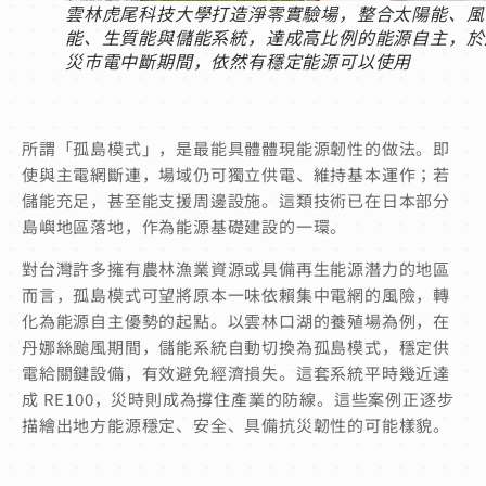
雲林虎尾科技大學打造淨零實驗場，整合太陽能、風
能、生質能與儲能系統，達成高比例的能源自主，於
災市電中斷期間，依然有穩定能源可以使用
所謂「孤島模式」，是最能具體體現能源韌性的做法。即
使與主電網斷連，場域仍可獨立供電、維持基本運作；若
儲能充足，甚至能支援周邊設施。這類技術已在日本部分
島嶼地區落地，作為能源基礎建設的一環。
對台灣許多擁有農林漁業資源或具備再生能源潛力的地區
而言，孤島模式可望將原本一味依賴集中電網的風險，轉
化為能源自主優勢的起點。以雲林口湖的養殖場為例，在
丹娜絲颱風期間，儲能系統自動切換為孤島模式，穩定供
電給關鍵設備，有效避免經濟損失。這套系統平時幾近達
成 RE100，災時則成為撐住產業的防線。這些案例正逐步
描繪出地方能源穩定、安全、具備抗災韌性的可能樣貌。