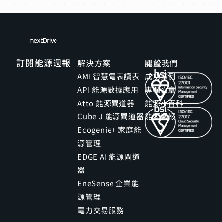
訂閱能源週報
解決方案
關於我們
認證
AMI 智慧電表讀表
成功案例
API 能源數據應用
專欄文章
Atto 能源閘道器
能源小百科
Cube J 能源閘道器
能源週報
Ecogenie+ 家庭能
源管理
EDGE AI 能源閘道
器
EneSense 企業能
源管理
電力交易服務