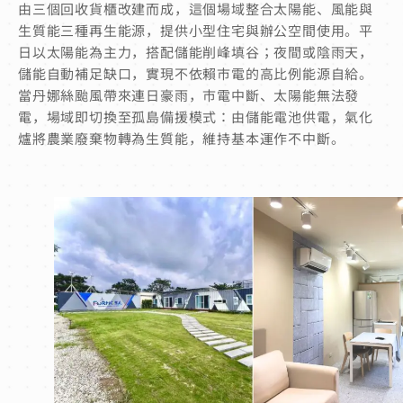
由三個回收貨櫃改建而成，這個場域整合太陽能、風能與
生質能三種再生能源，提供小型住宅與辦公空間使用。平
日以太陽能為主力，搭配儲能削峰填谷；夜間或陰雨天，
儲能自動補足缺口，實現不依賴市電的高比例能源自給。
當丹娜絲颱風帶來連日豪雨，市電中斷、太陽能無法發
電，場域即切換至孤島備援模式：由儲能電池供電，氣化
爐將農業廢棄物轉為生質能，維持基本運作不中斷。