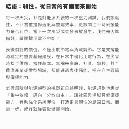
結語：韌性，從日常的有備而來開始
每一次天災，都是對能源系統的一次壓力測試。我們談韌
性，不只看重搶修速度與重建效率，更該關注平時備援能
力是否到位。當下一次風災或突發事故發生，我們是否準
備好，讓關鍵用電不中斷？
表後儲能的價值，不僅止於節電與負載調節。它是支撐能
源穩定的重要基礎建設，在日常中優化用電行為，在災害
時接手供應、撐住基本。無論是家庭、社區、學校，甚至
農漁產業或微型場域，都能透過表後儲能，提升自主調節
與備援能力。
氣候風險與能源轉型的挑戰正日益明確，能源規劃也應從
「集中依賴」邁向「分散自主」。讓社區與場域具備備援
能力，有助強化系統彈性，打造更具韌性的島國日常。而
這一步，或許就從表後儲能開始。