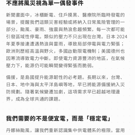
不應將風災視為單一偶發事件
新聞畫面中，冰櫃斷電、住戶摸黑、醫療院所臨時發電的
場景，提醒我們這類災害經驗或將納入日常風險管理的一
部分。颱風、豪雨、強震與熱浪愈趨頻繁，每一次都可能
引發區域性停電。類似的壓力不只出現在台灣。日本 2024
年夏季接連遭遇熱浪與雷雨，導致局部停電與電力緊張；
歐洲則歷經高溫與野火，多國啟動限電機制；美國德州也
因寒流導致電力中斷。即使電力資源豐沛的地區，在氣候
壓力下，能源仍可能瞬間變得緊張而脆弱。
備援，是島國提升能源韌性的必考題。長期以來，台灣、
日本、地中海與太平洋島嶼等地，早已將能源備援納入災
防規劃。隨著氣候變遷加劇，這項需求早已超越地理邊
界，成為全球共通的課題。
我們需要的不是便宜電，而是「穩定電」
丹娜絲颱風，讓我們重新認識集中供電體系的極限。當用