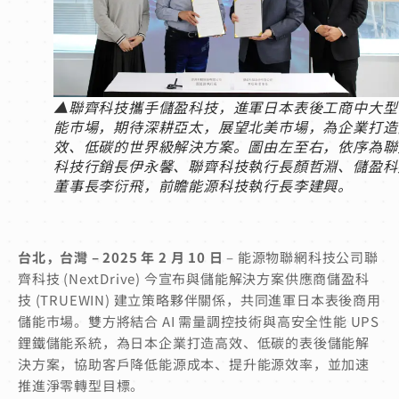
▲聯齊科技攜手儲盈科技，進軍日本表後工商中大型
能市場，期待深耕亞太，展望北美市場，為企業打造
效、低碳的世界級解決方案。圖由左至右，依序為聯
科技行銷長伊永馨、聯齊科技執行長顏哲淵、儲盈科
董事長李衍飛，前瞻能源科技執行長李建興。
台北，台灣 – 2025 年
2
月 10 日
– 能源物聯網科技公司聯
齊科技 (NextDrive) 今宣布與儲能解決方案供應商儲盈科
技 (TRUEWIN) 建立策略夥伴關係，共同進軍日本表後商用
儲能市場。雙方將結合 AI 需量調控技術與高安全性能 UPS
鋰鐵儲能系統，為日本企業打造高效、低碳的表後儲能解
決方案，協助客戶降低能源成本、提升能源效率，並加速
推進淨零轉型目標。