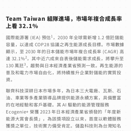
Team Taiwan
組隊進場，市場年複合成長率
上看 32.1%
1
國際能源署 (IEA) 預估
，2030 年全球需新增 1.2 億瓩儲能
容量，以達成 COP28 協議之再生能源成長目標。市場數據
顯示，至 2030 年的日本儲能市場年複合成長率 (CAGR) 高
2
達 32.1%
，其中近六成來自表後儲能需求成長，將攀升至
3
130 萬瓩
，趨勢與日本經濟產業省預測一致。再生能源的
普及和電力市場自由化，將持續推升企業對儲能的實質投
資。
聯齊科技深耕日本市場多年，為日本三大電廠、瓦斯、石
油、車業等多產業領導品牌提供能源永續方案，具備豐富
的在地經驗和客戶基礎。其 AI 驅動的能源管理服務
Ecogenie+ 榮獲 2023 年日本經濟產業省頒發的「年度新
能源大賞會長獎」，為該獎項設立以來，首度以軟體服務
獲獎之單位，技術實力備受肯定。儲盈科技則為台灣知名