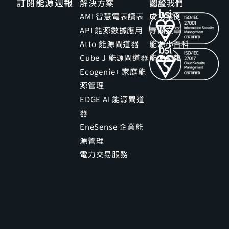
訂閱能源週報
解決方案
關於我們
認證
AMI 智慧電表讀表
成功案例
API 能源數據應用
專欄文章
Atto 能源閘道器
能源小百科
Cube J 能源閘道器
能源週報
Ecogenie+ 家庭能
源管理
EDGE AI 能源閘道
器
EneSense 企業能
源管理
電力交易服務