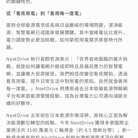
的關鍵角色。
從「看見用電」到「善用每一度電」
面對全球能源需求成長與日益嚴峻的環境問題，潔淨能
源、智慧電網已成國家發展關鍵。其中當綠電佔比提升，
電力調度勢必更加挑戰，如何掌控用電需求將是時代所
趨。
NextDrive 執行長顏哲淵表示：「世界各地面臨的最大挑
戰，就是如何讓電網升級成即時且具備反應力的智慧電
網，並讓廣大民眾接受。我們相信改變從看見開始，透過
看見用電，提升日常生活中對用電的感知，自然就會善用
每一度電。」NextDrive 將應用過去日本發展能源物聯網
平台和家庭能源管理經驗，成為台灣電力公司邁向減碳永
續的好夥伴。
NextDrive 五年前在日本能源市場深耕，其核心正是為解
決能源數位轉型的挑戰。今年 NextDrive 獲得多家國際企
業挹注共 3100 萬美元 C 輪資金（約 8.5 億新台幣），新一
輪資金將有助於 NextDrive 針對台灣能源需求深化服務。