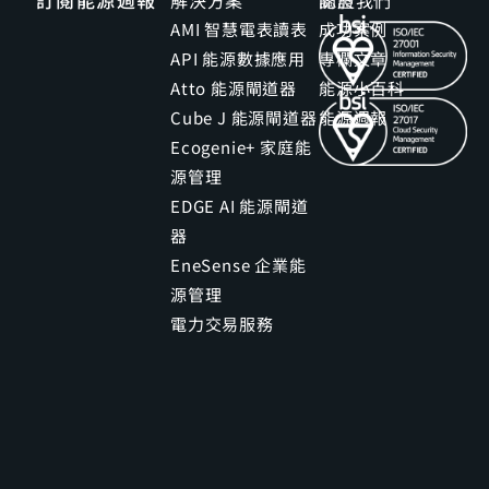
解決方案
關於我們
認證
AMI 智慧電表讀表
成功案例
API 能源數據應用
專欄文章
Atto 能源閘道器
能源小百科
Cube J 能源閘道器
能源週報
Ecogenie+ 家庭能
源管理
EDGE AI 能源閘道
器
EneSense 企業能
源管理
電力交易服務