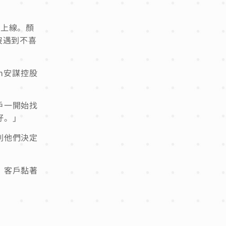
式上線。顏
沒遇到不喜
m安謀控股
戶一開始找
好。」
到他們決定
，客戶黏著