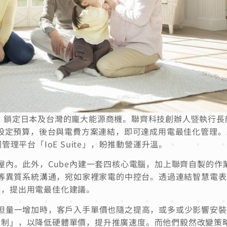
的產品，鎖定日本及台灣的龐大能源商機。聯齊科技創辦人暨執行
戶設定預算，後台與電費方案連結，即可達成用電最佳化管理。
理平台「IoE Suite」，盼推動營運升溫。
屋內。此外，Cube內建一套四核心電腦，加上聯齊自製的作
系統等異質系統溝通，宛如家裡家電的中控台。透過連結智慧電
案，提出用電最佳化建議。
，但量一增加時，客戶入手單價也隨之提高，或多或少影響安
閱制」，以降低硬體單價，提升推廣速度。而他們毅然改變策