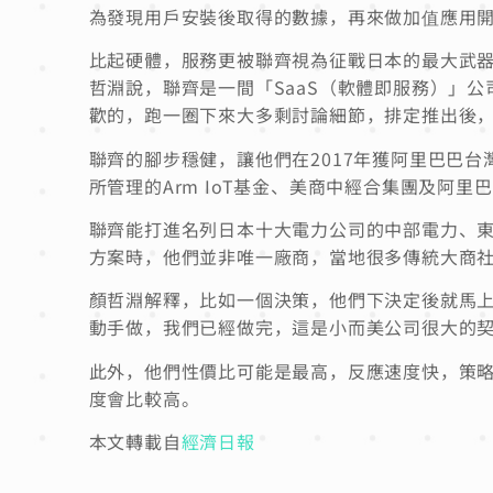
為發現用戶安裝後取得的數據，再來做加值應用
比起硬體，服務更被聯齊視為征戰日本的最大武器，新
哲淵說，聯齊是一間「SaaS（軟體即服務）」公司
歡的，跑一圈下來大多剩討論細節，排定推出後
聯齊的腳步穩健，讓他們在2017年獲阿里巴巴台
所管理的Arm IoT基金、美商中經合集團及阿里
聯齊能打進名列日本十大電力公司的中部電力、
方案時，他們並非唯一廠商，當地很多傳統大商
顏哲淵解釋，比如一個決策，他們下決定後就馬
動手做，我們已經做完，這是小而美公司很大的
此外，他們性價比可能是最高，反應速度快，策
度會比較高。
本文轉載自
經濟日報