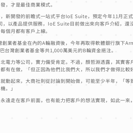
開發，才是最佳商業模式。
開發的前瞻式一站式平台IoE Suite，預定今年11月正
，以產品提供服務，IoE Suite目前做出來向客戶介紹，還
，每個月都有客戶上線。
灣創業者基金在內的A輪融資後，今年再取得軟體銀行旗下Ar
巴巴台灣創業者基金等共1,000萬美元的B輪資金挹注。
東北電力等公司，實力備受肯定。不過，顏哲淵透露，其實客
社都有在做，「但正因為他們比我們大，所以我們才做得比較
上就動起來，大商社則從討論到開始做，可能至少半年，「等
契機。」
略永遠走在客戶前面，也有能力把客戶的想法實現，如此一來