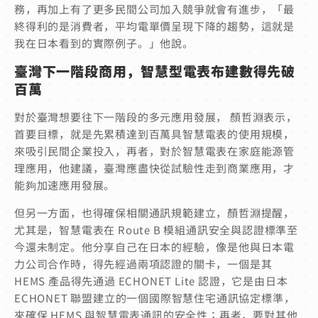
務，再加上有了更多民間公司加入競爭就會有進步，「最
終得利的是消費者，平均電單價呈現下降的趨勢，這就是
我在日本看到的實際例子。」他說。
臺灣下一階段商用，智慧型電表布建數得先破
百萬
對於臺灣想要往下一階段的多元應用發展， 顏哲淵表示，
首要目標，就是先累積達到百萬具智慧電表的使用規模，
來吸引民間企業投入，再者，對於智慧電表在家庭能源管
理應用，他建議，臺灣應盡快從試驗性走到商業應用，才
能夠加速應用發展。
但另一方面，也得確保相關通訊規範建立，顏哲淵提醒，
尤其是，智慧電表在 Route B 模組通訊安全與認證標準至
今還未制定。他分享自己在日本的經驗，像是他與日本電
力公司合作時，得先經過兩項認證的關卡，一個是其
HEMS 產品得先通過 ECHONET Lite 認證，它是由日本
ECHONET 聯盟建立的一個國際智慧住宅通訊協定標準，
來確保 HEMS 與智慧電表通訊的安全性；再者，要對其他