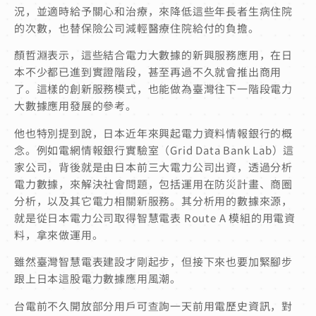
況，並適時給予關心和治療，來降低這些年長者生病住院
的次數，也替保險公司減輕醫療住院給付的負擔。
顏哲淵表示，這些結合電力大數據的新興服務應用，在日
本不少都已進到實證階段，甚至再過不久就會推出商用
了。這樣的創新服務模式，也能做為臺灣往下一階段電力
大數據應用發展的參考。
他也特別提到說，日本近年來興起電力資料情報銀行的概
念。例如電網情報銀行實驗室（Grid Data Bank Lab）這
家公司，背後就是由日本前三大電力公司出資，透過分析
電力數據，來解決社會問題，包括運用在防災計畫、商圈
分析，以及其它電力相關新服務。其分析用的數據來源，
就是從日本電力公司取得智慧電表 Route A 模組的用電資
料，拿來做運用。
雖然臺灣智慧電表建設才剛起步，但接下來也要加緊腳步
跟上日本這股電力數據應用風潮。
台電前不久開放部分用戶可查詢一天前用電歷史資訊，對