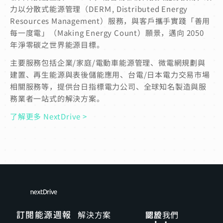
力以分散式能源管理（DERＭ, Distributed Energy
Resources Management）服務，與客戶攜手實踐「善用
每一度電」（Making Energy Count）願景，邁向 2050
年淨零碳之世界能源目標。
主要服務包括企業/家庭/電動車能源管理、微電網規劃與
建置、再生能源與表後儲能應用、台電/日本電力交易市場
相關服務等，提供台日指標電力公司、全球知名製造與服
務業者一站式的解決方案。
了解更多 NextDrive >
訂閱能源週報
解決方案
關於我們
認證