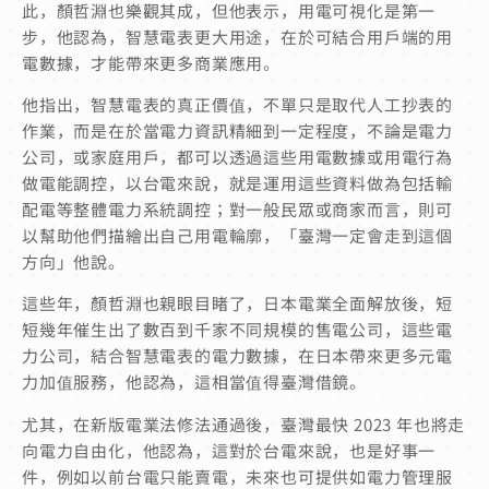
此，顏哲淵也樂觀其成，但他表示，用電可視化是第一
步，他認為，智慧電表更大用途，在於可結合用戶端的用
電數據，才能帶來更多商業應用。
他指出，智慧電表的真正價值，不單只是取代人工抄表的
作業，而是在於當電力資訊精細到一定程度，不論是電力
公司，或家庭用戶，都可以透過這些用電數據或用電行為
做電能調控，以台電來說，就是運用這些資料做為包括輸
配電等整體電力系統調控；對一般民眾或商家而言，則可
以幫助他們描繪出自己用電輪廓，「臺灣一定會走到這個
方向」他說。
這些年，顏哲淵也親眼目睹了，日本電業全面解放後，短
短幾年催生出了數百到千家不同規模的售電公司，這些電
力公司，結合智慧電表的電力數據，在日本帶來更多元電
力加值服務，他認為，這相當值得臺灣借鏡。
尤其，在新版電業法修法通過後，臺灣最快 2023 年也將走
向電力自由化，他認為，這對於台電來說，也是好事一
件，例如以前台電只能賣電，未來也可提供如電力管理服