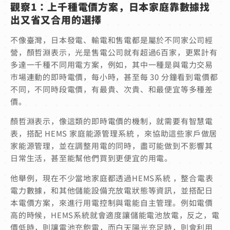
觀察1：上千種電價方案，日本家庭靠數據找
出又省又合用的選擇
不像臺灣，日本發電、輸電和售電都是屬於不同家公司經
營，顏哲淵表示，光是售電公司就有超過6百家，更累計有
多達一千種不同用電方案，例如，其中一種是與電力交易
市場連動的即時電價，每小時，甚至每 30 分鐘看到電價都
不同，不同時段電價，有最貴、次貴、和最便宜等多種差
價。
顏哲淵表示，像這類的即時電價的機制，就需要有智慧電
表，搭配 HEMS 家庭能源管理系統 ，來協助這些家戶做居
家能源管理，並在調整用電的同時，盡可能做到不影響其
日常生活，甚至能幫他們買到更便宜的用電。
他舉例，現在不少當地家庭都透過HEMS系統 ，整合電表
電力數據，和其他儲能設備充放電狀態等資訊，並搭配日
本電價方案，來進行用電控制與電能自主管理。例如電價
高的時候，HEMS系統就會適度讓儲能電池放電，反之，電
價低時，則讓電池充飽電，而白天陽光充足時，則會利用