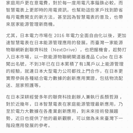
家庭用戶更在意電費，對於每一度用電凡事錙銖必較，而
智慧電表上更即時的用電資訊，也幫助這些家戶找到節省
每月電費開支的新方法，甚至因為智慧電表的普及，也帶
來居家能源管理新商機。
尤其，日本電力市場在 2016 年電力全面自由化以後，更加
速智慧電表在日本能源管理應用的發展。而臺灣一家能源
物聯網新創聯齊科技（NextDrive），也把握機會，趁勢打
入日本市場，以一款能源物聯網閘道器產品 Cube 在日本
闖出名號，不到3年已在日本累積了有1萬戶以上能源管理
的經驗，就連日本大型電力公司都找上門合作，在日本更
實際參與各種結合電力數據的創新應用實證，包括物流配
送、居家照護等。
在日本深耕經營多年的聯齊科技創辦人兼執行長顏哲淵 ，
對於近幾年，日本智慧電表在家庭能源管理最新應用，乃
至於電力大數據在各產業創新應用，到未來技術發展趨
勢，近日也提供了他的最新觀察，可以做為未來臺灣下一
階段應用發展的參考。