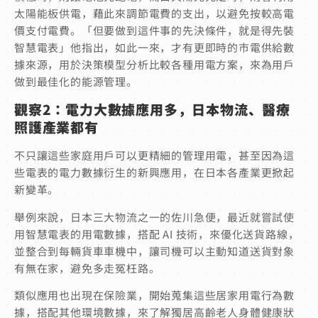
太陽能板供電，藉此來調節電費的支出，以避免按較高電
價支付電費。「但要做到這件事的先決條件，就是得先裝
智慧電表」他指出，如此一來，才有更即時的市電供給數
據來源，用於決策模型分析比較各種用電方案，來為用戶
做到最佳化的能源管理。
觀察2：電力大數據應用多，日本物流、醫療
照護產業都有
不只讓這些家庭用戶可以更精細的管理用電，甚至因為這
些電表的電力數據衍生的新興應用，在日本各產業更掀起
新變革。
舉例來說，日本三大物流之一的佐川急便，最近就嘗試使
用智慧電表的用電數據，搭配 AI 技術，來優化送貨路線，
並整合到每輛貨車車機中，讓司機可以主動知道送貨對象
有無在家，避免多走冤枉路。
類似應用也出現在保險業，開始蒐集這些居家用電行為數
據，搭配其他環境數據，來了解獨居高齡老人身體健康狀