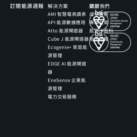
訂閱能源週報
解決方案
關於我們
認證
AMI 智慧電表讀表
成功案例
API 能源數據應用
專欄文章
Atto 能源閘道器
能源小百科
Cube J 能源閘道器
能源週報
Ecogenie+ 家庭能
源管理
EDGE AI 能源閘道
器
EneSense 企業能
源管理
電力交易服務