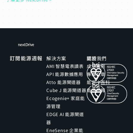
訂閱能源週報
解決方案
關於我們
認證
AMI 智慧電表讀表
成功案例
API 能源數據應用
專欄文章
Atto 能源閘道器
能源小百科
Cube J 能源閘道器
能源週報
Ecogenie+ 家庭能
源管理
EDGE AI 能源閘道
器
EneSense 企業能