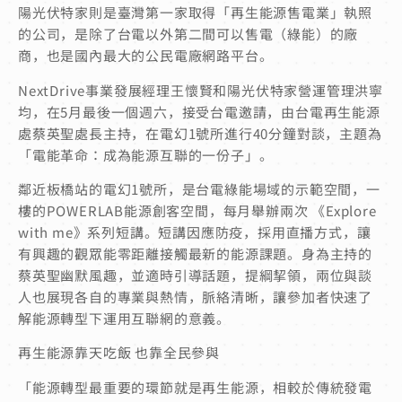
陽光伏特家則是臺灣第一家取得「再生能源售電業」執照
的公司，是除了台電以外第二間可以售電（綠能）的廠
商，也是國內最大的公民電廠網路平台。
NextDrive事業發展經理王懷賢和陽光伏特家營運管理洪寧
均，在5月最後一個週六，接受台電邀請，由台電再生能源
處蔡英聖處長主持，在電幻1號所進行40分鐘對談，主題為
「電能革命：成為能源互聯的一份子」。
鄰近板橋站的電幻1號所，是台電綠能場域的示範空間，一
樓的POWERLAB能源創客空間，每月舉辦兩次 《Explore
with me》系列短講。短講因應防疫，採用直播方式，讓
有興趣的觀眾能零距離接觸最新的能源課題。身為主持的
蔡英聖幽默風趣，並適時引導話題，提綱挈領，兩位與談
人也展現各自的專業與熱情，脈絡清晰，讓參加者快速了
解能源轉型下運用互聯網的意義。
再生能源靠天吃飯 也靠全民參與
「能源轉型最重要的環節就是再生能源，相較於傳統發電