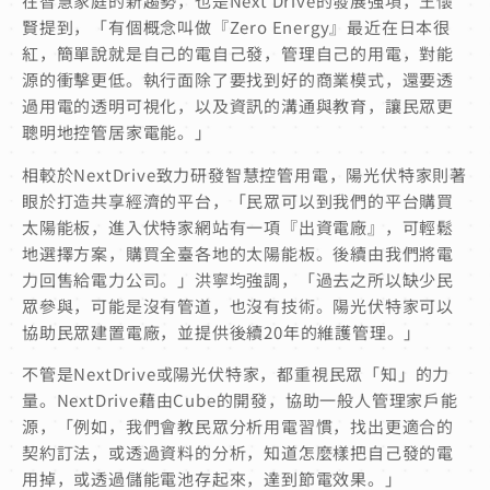
在智慧家庭的新趨勢，也是Next Drive的發展強項，王懷
賢提到，「有個概念叫做『Zero Energy』最近在日本很
紅，簡單說就是自己的電自己發，管理自己的用電，對能
源的衝擊更低。執行面除了要找到好的商業模式，還要透
過用電的透明可視化，以及資訊的溝通與教育，讓民眾更
聰明地控管居家電能。」
相較於NextDrive致力研發智慧控管用電，陽光伏特家則著
眼於打造共享經濟的平台，「民眾可以到我們的平台購買
太陽能板，進入伏特家網站有一項『出資電廠』，可輕鬆
地選擇方案，購買全臺各地的太陽能板。後續由我們將電
力回售給電力公司。」洪寧均強調，「過去之所以缺少民
眾參與，可能是沒有管道，也沒有技術。陽光伏特家可以
協助民眾建置電廠，並提供後續20年的維護管理。」
不管是NextDrive或陽光伏特家，都重視民眾「知」的力
量。NextDrive藉由Cube的開發，協助一般人管理家戶能
源，「例如，我們會教民眾分析用電習慣，找出更適合的
契約訂法，或透過資料的分析，知道怎麼樣把自己發的電
用掉，或透過儲能電池存起來，達到節電效果。」