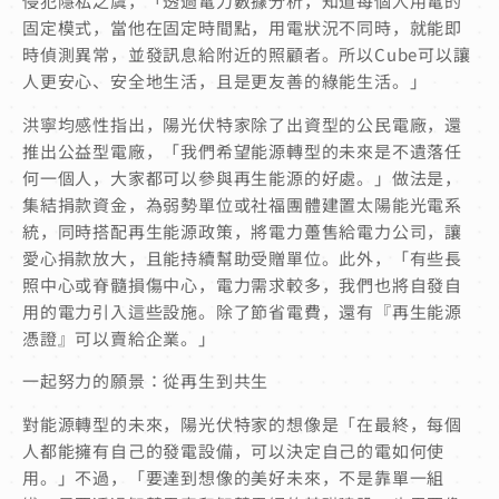
侵犯隱私之虞，「透過電力數據分析，知道每個人用電的
固定模式，當他在固定時間點，用電狀況不同時，就能即
時偵測異常，並發訊息給附近的照顧者。所以Cube可以讓
人更安心、安全地生活，且是更友善的綠能生活。」
洪寧均感性指出，陽光伏特家除了出資型的公民電廠，還
推出公益型電廠，「我們希望能源轉型的未來是不遺落任
何一個人，大家都可以參與再生能源的好處。」做法是，
集結捐款資金，為弱勢單位或社福團體建置太陽能光電系
統，同時搭配再生能源政策，將電力躉售給電力公司，讓
愛心捐款放大，且能持續幫助受贈單位。此外，「有些長
照中心或脊髓損傷中心，電力需求較多，我們也將自發自
用的電力引入這些設施。除了節省電費，還有『再生能源
憑證』可以賣給企業。」
一起努力的願景：從再生到共生
對能源轉型的未來，陽光伏特家的想像是「在最終，每個
人都能擁有自己的發電設備，可以決定自己的電如何使
用。」不過，「要達到想像的美好未來，不是靠單一組