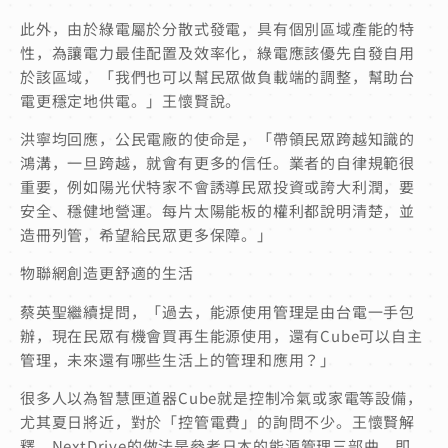
此外，由於綠電屬於分散式發電，具有個別區域產能的特
性，為讓電力最佳配置及效率化，綠電應該優先自發自用
於該區域，「我們也可以幫民眾做負載端的調整，幫助台
電更穩定地供電。」王懷賢說。
洪寧均回應，公民電廠的使命是，「帶領民眾跨越知識的
鴻溝，一旦跨越，就會有更多的信任。業者的自律規範很
重要，例如陽光伏特家不會誘導民眾投資或誇大利潤，要
安全、穩健地營運。每片太陽能板的權利都說明清楚，並
造冊列管，希望給民眾更多保障。」
物聯網創造更舒適的生活
蔡英聖繼續提問，「過去，能源使用管理是由台電一手包
辦，現在民眾有機會買再生能源使用，還有Cube可以自主
管理，未來還有哪些生活上的管理和應用？」
很多人以為智慧匣道器Cube就是控制冷氣或家電等設備，
尤其夏日將近，對於「控管電費」的詢問不少。王懷賢解
釋，NextDrive的做法是參考日本的能源管理三部曲，即