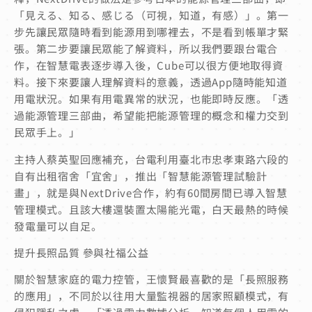
「見える、知る、感じる（可視，知道，有感）」。第一
步先讓民眾隨時看到能源用到哪裡去，不是看到帳單才緊
張。第二步要讓民眾能了解資料，所以我們要跟台電合
作，在智慧電表逐步導入後，Cube可以很方便地取得資
料。接下來要讓人理解資料的意義，透過App隨時能知道
用電狀況。如果有用電異常的狀況，也能即時反應。「透
過能源管理三部曲，希望能把能源管理的概念和權力交到
民眾手上。」
主持人蔡英聖回應補充，台電利用臺北市忠孝東路六段的
自有出租宿舍「宜舍」，推出「智慧能源管理試驗計
畫」，就是與NextDrive合作，約有60間房間已導入智慧
管理模式。且該大樓還裝置太陽能光電，白天最熱的時候
發電量可以自足。
提升長照品質 參與社福公益
關於智慧家庭的電力控管，王懷賢最喜歡的是「長照服務
的應用」，不同於以往用大量監視器的居家照顧模式，有