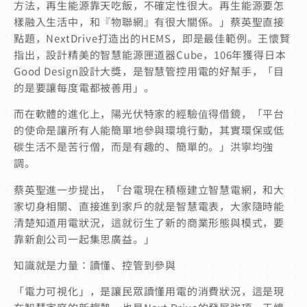
方法，再生能源靠天吃飯，不確定性很大。再生能源要怎
樣融入生活中，和『物聯網』有很大關係。」蔡英聖直接
點題，NextDrive打造出的HEMS，即是最佳範例。王懷賢
指出，設計精美的智慧能源匣道器Cube，106年獲得日本
Good Design設計大獎，是智慧管控用電的好幫手，「目
的是要讓每度電都被善用」。
而在軟體的進化上，陽光伏特家的經驗值得借鏡，「平台
的使命是讓所有人能簡單地參與環境行動，其實環保或低
碳生活不是苦行僧，而是有趣的、簡單的。」洪寧均強
調。
蔡英聖進一步提出，「台電現在積極建立智慧電網，和大
家切身相關、直接進到家戶的就是智慧電表，大家隨時能
清楚知道用電狀況，這就衍生了新的商業形態與模式，要
靠新創公司一起集思廣益。」
知識就是力量：讀懂、控管到參與
「電力可視化」，是讓民眾讀懂用電的消費狀況，這是現