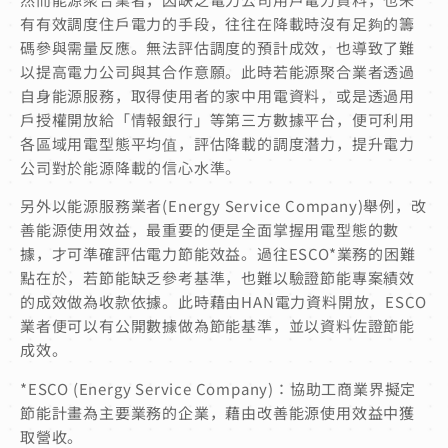
有有效調度住戶電力的手段，往往在降載時沒有足夠的籌
碼參與需量反應。無法評估調度的預計成效，也導致了難
以提高電力公司與其合作意願。此時若能源聚合業者透過
自身能源服務，取得使用者的家中用電資料，或是透過用
戶授權開放給「情報銀行」等第三方數據平台，便可利用
各區域用電型態平均值，評估降載的調度潛力，提升電力
公司對於能源降載的信心水準。
另外以能源服務業者(Energy Service Company)舉例，改
善能源使用效益，最重要的便是全面掌握用電型態的數
據，才可準確評估電力節能效益。過往ESCO*業務的困難
點在於，若節能缺乏參考基準，也難以驗證節能專案績效
的成效做為收款依據。此時藉由HAN電力資料開放，ESCO
業者便可以有公開數據做為節能基準，並以資料佐證節能
成效。
*ESCO (Energy Service Company)：協助工商業界擬定
節能計畫為主要業務的企業，藉由改善能源使用效益中獲
取營收。