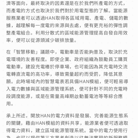
濟等面向，最終取決的因素還是在於我們所產電的方式，
而產電的方式也取決於我們對於用電型態的了解。當能源
服務業者可以透過HAN取得各區域用電、產電、儲電的數
據，越理解每一度電的來源與去處，便有更充裕的彈性調
整產電組合。利用分散式的區域能源管理提高自發自用效
率，便可以從源頭減少碳排放量。
在「智慧移動」議題中，電動車是否能夠普及，取決於充
電環境的友善程度。即使企業、政府組織為鼓勵員工購買
電動車，建設充電樁於停車場，也可能因為其充電時交流
電轉直流電的高功率，導致需量超約而受罰，降低其意
願。此時場域內的智慧電表若具備HAN模組，便可輕易導
入電力數據與區域能源管理系統，便可針對不同的充電時
段調度能源，或是在需量高峰期啟動蓄電池等等綜合應
用。
承上所述，開放HAN的電力資料是發展、完善能源生態系
的關鍵，藉由HAN模組的資料共享，能源業者便可透過取
得電力資料，建立區域能源管理系統。當中的電力使用行
為，也可以提供第三方業者創造以往無法實現的新服務模