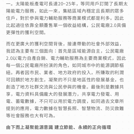
一。太陽能板產電可長達20~25年，等同用戶訂閱了長期太
陽能電力服務，如此一來，集結區域內穩定且長期的眾多
住戶，對於參與電力輔助服務等商業模式都是利多。因此
比起過往依靠全額躉售單一個收益結構，公民電廠2.0具備
更彈性的獲利空間。
而在更廣大的獲利空間背後，接連帶動的社會外部效益，
我認為主要有三個面向：首先是區域能源自主，公民電廠
2.0以電力自產自銷、電力輔助服務為主要商業模式，因此
每一個公民電廠所扮演的角色，如同城市中的能源調節樞
紐。再者因市民、業者、地方政府的投入，所賺取的利潤
可回饋於地方創生，凝聚的不只是地區性的發展基金，也
創造了地方社群交流與公民參與的機會。最後則是數據共
享，電力資料具備龐大的發展潛力，共享電力發電、用
電、蓄電數據，不只可以用於電力調度，如同過去文章所
提到的應用，電力數據在智慧長照、智慧物流、防災救難
等社會服務也大有可為。
由下而上凝聚能源意識
建立節能、永續的正向循環