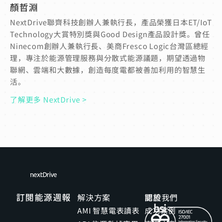
顏哲淵
NextDrive聯齊科技創辦人兼執行長，產品榮獲日本ET/IoT
Technology大賞特別獎與Good Design產品設計獎。曾任
Ninecom創辦人兼執行長、美商Fresco Logic台灣區總經
理，專注於能源管理服務與分散式能源議題，期望透過物
聯網、雲端和大數據，創造每度電都被善加利用的智慧生
活。
了解更多 NextDrive >
訂閱能源週報
解決方案
關於我們
認證
AMI 智慧電表讀表
成功案例