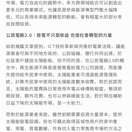
市場、電力自由化的趨勢中，多方跨領域結合可以創造出
更多元的商業模式，也讓民眾參與能源專型門檻大幅降
低。可以見得未來能源轉型的動能，會有相當大的部分來
自民間投資。
公民電廠2.0：發電不只是收益
也是社會轉型的力量
如前幾篇文章提到，ICT技術革新與完善的電業法規，讓能
源業者可與不同地方政府、公民組織、銀行共同出資，於
社區家戶建設太陽能板。但不同的是，在公民電廠2.0的概
念中，再生能源不再是直接售電給電力公司調度，而是優
先提供給市民家中使用。太陽能業者可透過能源管理系
統，計算市民家中使用的太陽能度數來收費。對於民眾而
言，太陽能的電費與日常使用市電尖峰價格相當，無須前
期投資、額外花費，也可以參與綠能生活，對於現在補助
日益下降的太陽能市場，是一大助力。
而對於能源業者來說，雖然前期需要投資大量資本，提供
太陽能發電設備，但也可藉此取得區域性用戶的家中產
電、用電、買電數據，作為切入電力零售商市場的方法之