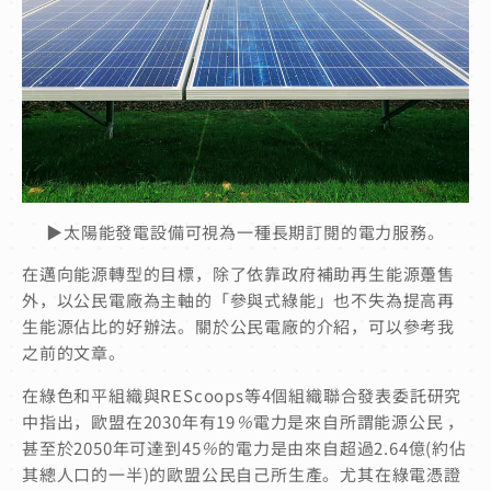
▶太陽能發電設備可視為一種長期訂閱的電力服務。
在邁向能源轉型的目標，除了依靠政府補助再生能源躉售
外，以公民電廠為主軸的「參與式綠能」也不失為提高再
生能源佔比的好辦法。關於公民電廠的介紹，可以參考我
之前的文章。
在綠色和平組織與REScoops等4個組織聯合發表委託研究
中指出，歐盟在2030年有19
％
電力是來自所謂能源公民 ，
甚至於2050年可達到45
％
的電力是由來自超過2.64億(約佔
其總人口的一半)的歐盟公民自己所生產。尤其在綠電憑證