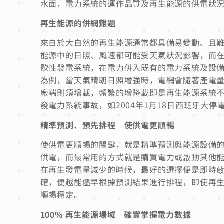
水面，電力系統的運作品質及再生能源的供電狀
再生能源的併網難題
來自於大自然的再生能源通常都具備易變動、且
能源中的日照、風速都可能受天氣狀況影響，而
歇性發電系統，在電力併入既有的電力系統及設
為例，當天氣晴朗日照增強時，電網會隨著產電
廠端則須增載，頻繁的增降載即是再生能源系統
發電力系統事故，如2004年1月18日西班牙大停
精準預測、預先排程 使供電更順暢
使供電更順暢的關鍵，就是精準預測與能源設備
供電，而最常用的方式就是購買電力或啟動其他
在再生發電量減少的時候，最好的選擇便是即時
確，便越能儘早根據預測結果進行排程，即使再
順暢穩定。
100% 再生能源場域 確實掌握電力數據