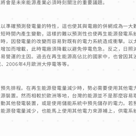
況將會是未來能源產業必須時刻關注的重要議題。
難以準確預測發電量的特性，這也使其與電廠的併網成為一大
在短時間內產生變動，這樣的難以預測性也使再生能源發電系
備時，因發電量的改變而容易對既有的電力系統造成衝擊。以
量增加而增載，此時電廠須降載以避免停電危急。反之，日照
不易營運的主因。過去在再生能源高佔比的國家中，也曾因其
電、2006年4月歐洲大停電等等。
的預先排程。在再生能源發電量減少時，勢必需要使用其他電
能源裝置。然而相較於歐洲等地，台灣的能源並不是那麼容易
啟動其他發電裝置，或是使用儲能系統中預先儲存的電力。若
生能源發電量減少，也能馬上使用其他電力來源補上，供電系