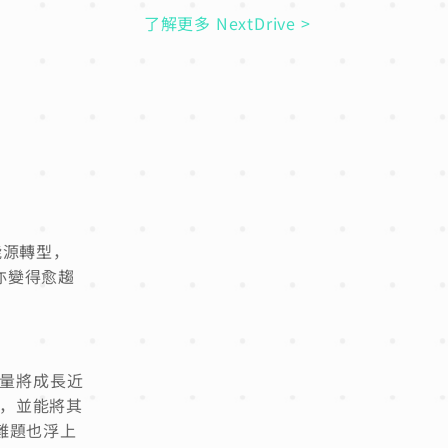
了解更多 NextDrive >
能源轉型，
亦變得愈趨
置容量將成長近
量，並能將其
難題也浮上