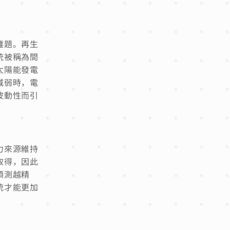
難題。再生
統被稱為間
太陽能發電
減弱時，電
波動性而引
力來源維持
取得，因此
預測越精
統才能更加