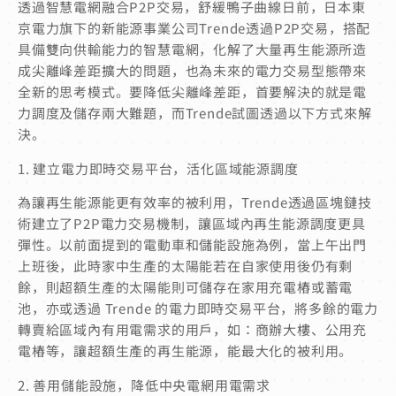
透過智慧電網融合P2P交易，舒緩鴨子曲線日前，日本東
京電力旗下的新能源事業公司Trende透過P2P交易，搭配
具備雙向供輸能力的智慧電網，化解了大量再生能源所造
成尖離峰差距擴大的問題，也為未來的電力交易型態帶來
全新的思考模式。要降低尖離峰差距，首要解決的就是電
力調度及儲存兩大難題，而Trende試圖透過以下方式來解
決。
1. 建立電力即時交易平台，活化區域能源調度
為讓再生能源能更有效率的被利用，Trende透過區塊鏈技
術建立了P2P電力交易機制，讓區域內再生能源調度更具
彈性。以前面提到的電動車和儲能設施為例，當上午出門
上班後，此時家中生產的太陽能若在自家使用後仍有剩
餘，則超額生產的太陽能則可儲存在家用充電樁或蓄電
池，亦或透過 Trende 的電力即時交易平台，將多餘的電力
轉賣給區域內有用電需求的用戶，如：商辦大樓、公用充
電樁等，讓超額生產的再生能源，能最大化的被利用。
2. 善用儲能設施，降低中央電網用電需求