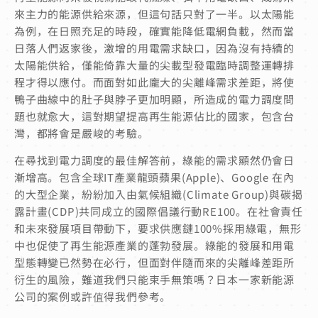
來主力的能源供給來源，但這句話只對了一半。以太陽能
為例，在日照充足的時段，確實能降低電網負載，然而當
日落人們返家後，激增的用電需求缺口，因為沒有持續的
太陽能供給，僅能倚靠大量的尖載型發電臨時調整運轉排
程才得以應付。而面對如此龐大的尖離峰需求差距，將使
鴨子曲線中的肚子與脖子更加明顯，所造成的電力調度問
題也就愈大，這對期望提高再生能源佔比的國家，包含台
灣，都將會是嚴峻的考驗。
在尋找到電力調度的最佳解答前，綠能的需求顯然仍會日
漸增高。包含全球IT產業龍頭蘋果(Apple)、Google 在內
的大型企業，紛紛加入由氣候組織(Climate Group)與碳揭
露計畫(CDP)共同成立的國際倡議行動RE100。在社會責任
和未來發展項目帶動下，要求供應鏈100%採用綠電，無形
中也促使了再生能源產業的蓬勃發展。綠能的發展和用電
型態轉變已然勢在必行，但面對伴隨而來的尖離峰差距所
衍生的風險，難道我們只能束手無策嗎？日本一家新能源
公司的案例或許值得我們參考。