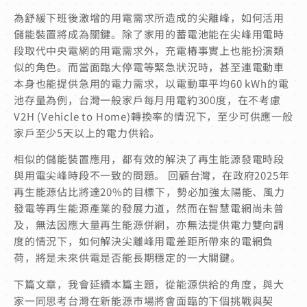
為舒緩下班後激增的用電需求所造成的尖離峰，如何活用
儲能裝置將成為關鍵。除了家用的蓄電池能在尖峰用電時
段取代中央電網的用電需求外，充電樁事實上也能扮演類
似的角色。而當面臨大停電等緊急狀況時，甚至連電動車
本身也能提供急用的電力需求，以電動車平均60 kWh的電
池存量為例，台灣一般家戶每月用電約300度，在不考慮
V2H (Vehicle to Home)轉換率的情況下，至少可供應一般
家戶至少5天以上的電力供給。
相似的儲能裝置應用，都有效的解決了再生能源發電時段
與用電尖峰時段不一致的問題。 回顧台灣，在政府2025年
再生能源佔比將達20%的目標下，勢必加強太陽能、風力
發電等再生能源產業的發展力道，然而在智慧電網尚未普
及，無法因應大量再生能源併網，亦無法提供電力雙向調
度的情況下，如何解決尖離峰用電差距所帶來的電網負
荷，將是未來供電是否能長期穩定的一大關鍵。
下篇文章，我會延續本篇主題，從能源供給的角度，與大
家一同思考台灣在新能源市場將會面臨的下個挑戰與契