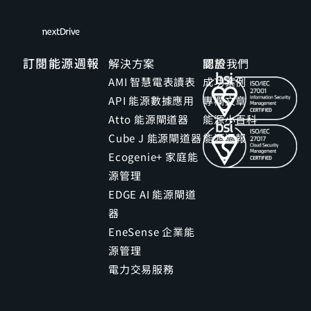
訂閱能源週報
解決方案
關於我們
認證
AMI 智慧電表讀表
成功案例
API 能源數據應用
專欄文章
Atto 能源閘道器
能源小百科
Cube J 能源閘道器
能源週報
Ecogenie+ 家庭能
源管理
EDGE AI 能源閘道
器
EneSense 企業能
源管理
電力交易服務