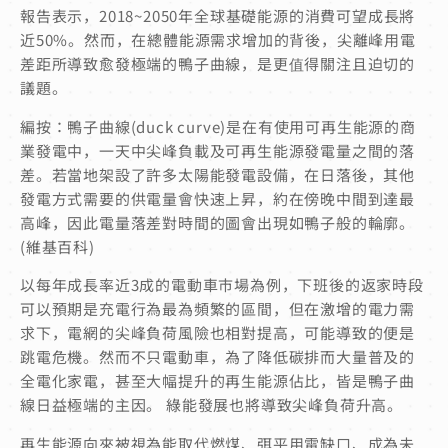
報告表示，2018~2050年全球基礎能源的消費可望成長將
近50%。然而，在總體能源需求增加的背後，尖離峰用電
差距所導致愈發極端的鴨子曲線，是更值得關注且迫切的
議題。
編按：鴨子曲線(duck curve)是在有使用可再生能源的商
業發電中，一天中尖峰負載及可再生能源發電量之間的落
差。若當地架設了許多太陽能發電設備，在日落後，其他
發電方式需要的供電量會快速上昇，約在傍晚中間到達最
高峰，因此電量落差對時間的圖會出現如鴨子般的輪廓。
(維基百科)
以每年成長率近3成的電動車市場為例，下班後的返家時段
可以預期是充電行為最為頻繁的區間，但在激增的電力需
求下，電網的尖峰負荷風險也相對提高，可能導致的便是
跳電危機。然而不只電動車，為了降低碳排而大量普及的
全電化家電，甚至大幅提升的再生能源佔比，皆是鴨子曲
線日益極端的主因。 綠能發展也將導致尖峰負荷升高。
再生能源向來被視為能取代燃煤、弭平用電缺口、成為未