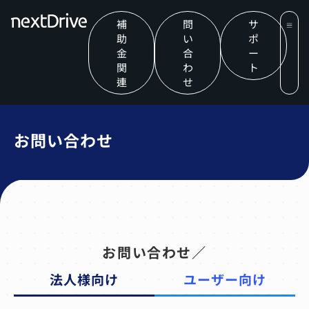
補
問
サ
助
い
ポ
金
合
ー
関
わ
ト
連
せ
お問い合わせ
お問い合わせ／
法人様向け
ユーザー向け