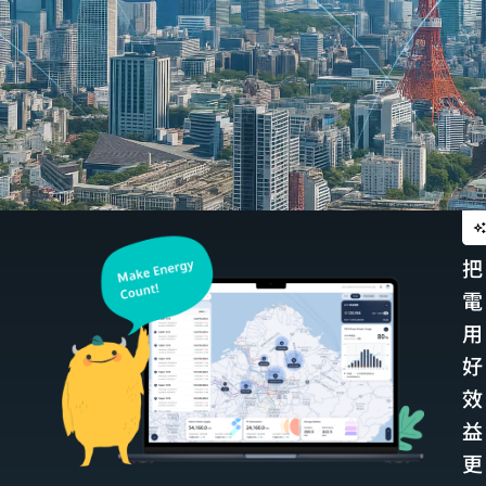
把
電
用
好
效
益
更