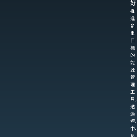
好
推
進
多
重
目
標
的
能
源
管
理
工
具
透
過
短
中
長