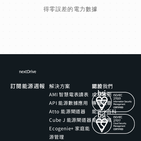
得零誤差的電力數據
訂閱能源週報
解決方案
關於我們
認證
AMI 智慧電表讀表
成功案例
API 能源數據應用
專欄文章
Atto 能源閘道器
能源小百科
Cube J 能源閘道器
能源週報
Ecogenie+ 家庭能
源管理