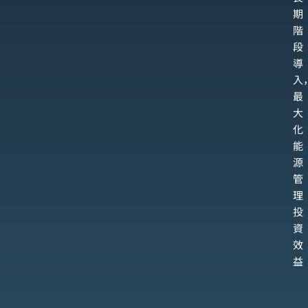
期
階
段
導
入
最
大
化
能
源
管
理
投
資
效
益